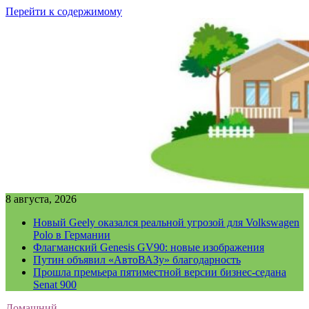
Перейти к содержимому
8 августа, 2026
Новый Geely оказался реальной угрозой для Volkswagen
Polo в Германии
Флагманский Genesis GV90: новые изображения
Путин объявил «АвтоВАЗу» благодарность
Прошла премьера пятиместной версии бизнес-седана
Senat 900
Домашний