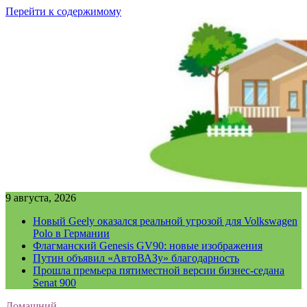
Перейти к содержимому
9 августа, 2026
Новый Geely оказался реальной угрозой для Volkswagen
Polo в Германии
Флагманский Genesis GV90: новые изображения
Путин объявил «АвтоВАЗу» благодарность
Прошла премьера пятиместной версии бизнес-седана
Senat 900
Домашний