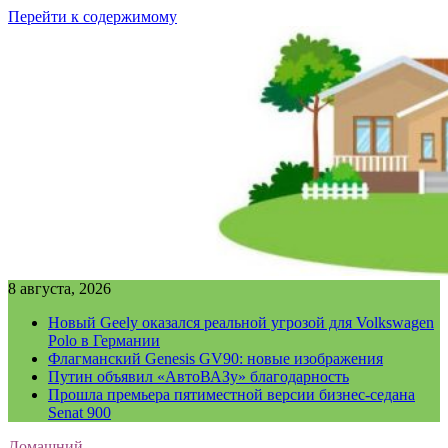
Перейти к содержимому
8 августа, 2026
Новый Geely оказался реальной угрозой для Volkswagen
Polo в Германии
Флагманский Genesis GV90: новые изображения
Путин объявил «АвтоВАЗу» благодарность
Прошла премьера пятиместной версии бизнес-седана
Senat 900
Домашний