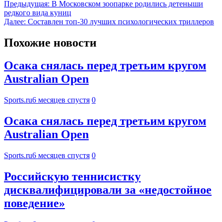
Предыдущая:
В Московском зоопарке родились детеныши
редкого вида куниц
Далее:
Составлен топ-30 лучших психологических триллеров
Похожие новости
Осака снялась перед третьим кругом
Australian Open
Sports.ru
6 месяцев спустя
0
Осака снялась перед третьим кругом
Australian Open
Sports.ru
6 месяцев спустя
0
Российскую теннисистку
дисквалифицировали за «недостойное
поведение»