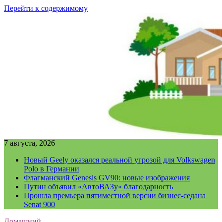
Перейти к содержимому
7 августа, 2026
Новый Geely оказался реальной угрозой для Volkswagen
Polo в Германии
Флагманский Genesis GV90: новые изображения
Путин объявил «АвтоВАЗу» благодарность
Прошла премьера пятиместной версии бизнес-седана
Senat 900
Домашний