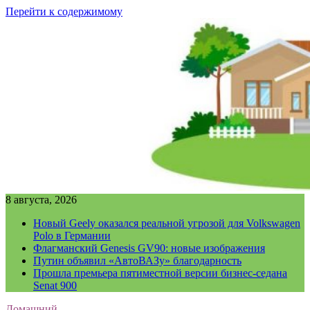
Перейти к содержимому
8 августа, 2026
Новый Geely оказался реальной угрозой для Volkswagen
Polo в Германии
Флагманский Genesis GV90: новые изображения
Путин объявил «АвтоВАЗу» благодарность
Прошла премьера пятиместной версии бизнес-седана
Senat 900
Домашний