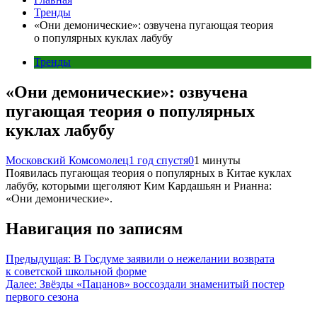
Тренды
«Они демонические»: озвучена пугающая теория
о популярных куклах лабубу
Тренды
«Они демонические»: озвучена
пугающая теория о популярных
куклах лабубу
Московский Комсомолец
1 год спустя
0
1 минуты
Появилась пугающая теория о популярных в Китае куклах
лабубу, которыми щеголяют Ким Кардашьян и Рианна:
«Они демонические».
Навигация по записям
Предыдущая:
В Госдуме заявили о нежелании возврата
к советской школьной форме
Далее:
Звёзды «Пацанов» воссоздали знаменитый постер
первого сезона