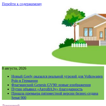
Перейти к содержимому
8 августа, 2026
Новый Geely оказался реальной угрозой для Volkswagen
Polo в Германии
Флагманский Genesis GV90: новые изображения
Путин объявил «АвтоВАЗу» благодарность
Прошла премьера пятиместной версии бизнес-седана
Senat 900
Домашний