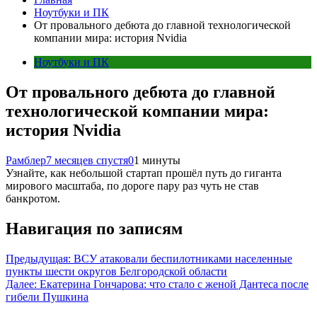
Ноутбуки и ПК
От провального дебюта до главной технологической
компании мира: история Nvidia
Ноутбуки и ПК
От провального дебюта до главной
технологической компании мира:
история Nvidia
Рамблер
7 месяцев спустя
0
1 минуты
Узнайте, как небольшой стартап прошёл путь до гиганта
мирового масштаба, по дороге пару раз чуть не став
банкротом.
Навигация по записям
Предыдущая:
ВСУ атаковали беспилотниками населенные
пункты шести округов Белгородской области
Далее:
Екатерина Гончарова: что стало с женой Дантеса после
гибели Пушкина