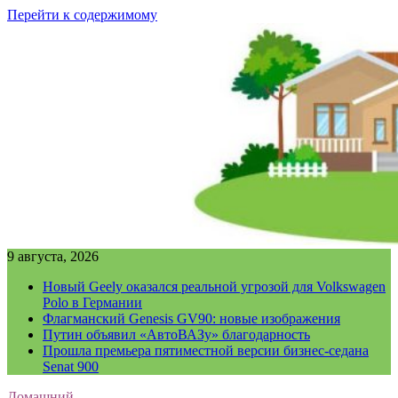
Перейти к содержимому
9 августа, 2026
Новый Geely оказался реальной угрозой для Volkswagen
Polo в Германии
Флагманский Genesis GV90: новые изображения
Путин объявил «АвтоВАЗу» благодарность
Прошла премьера пятиместной версии бизнес-седана
Senat 900
Домашний