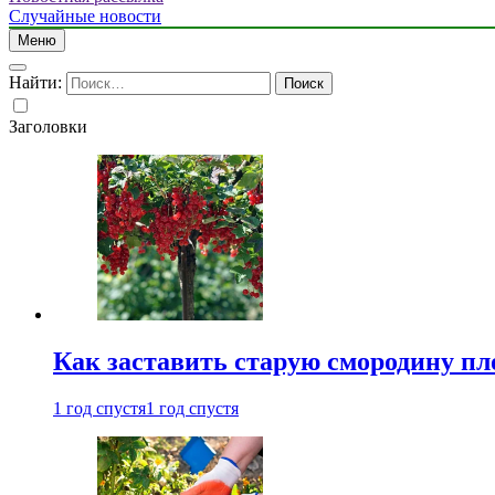
Случайные новости
Меню
Найти:
Заголовки
Как заставить старую смородину пл
1 год спустя
1 год спустя