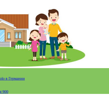
olo в Германии
t 900