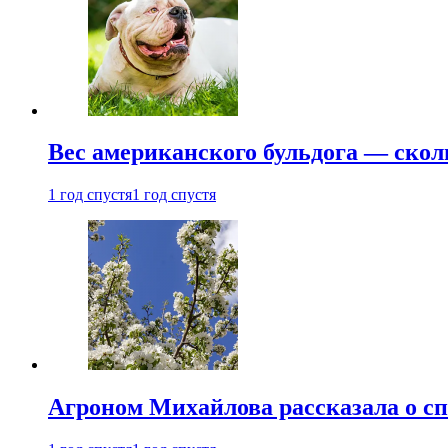
Вес американского бульдога — скол
1 год спустя
1 год спустя
Агроном Михайлова рассказала о сп