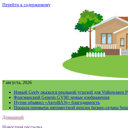
Перейти к содержимому
7 августа, 2026
Новый Geely оказался реальной угрозой для Volkswagen P
Флагманский Genesis GV90: новые изображения
Путин объявил «АвтоВАЗу» благодарность
Прошла премьера пятиместной версии бизнес-седана Sena
Домашний
Новостная рассылка