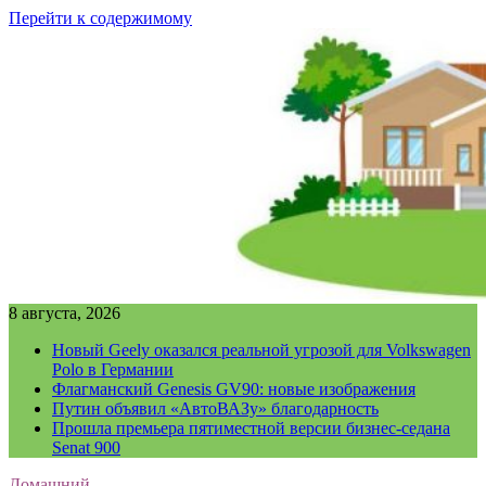
Перейти к содержимому
8 августа, 2026
Новый Geely оказался реальной угрозой для Volkswagen
Polo в Германии
Флагманский Genesis GV90: новые изображения
Путин объявил «АвтоВАЗу» благодарность
Прошла премьера пятиместной версии бизнес-седана
Senat 900
Домашний