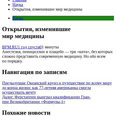
Наука
Открытия, изменившие мир медицины
Наука
Открытия, изменившие
мир медицины
BFM.RU
1 год спустя
0
1 минуты
Анестезия, пенициллин и плацебо — три «кита», без которых
сложно представить современную медицину. Но обо всем
по порядку.
Навигация по записям
Предыдущая:
Океанский круиз и путешествие по всему миру
до конца жизни: как 77-летняя американка смогла
осуществить мечту
Далее:
Ферстаппен выиграл квалификацию Гран-
при Великобритании «Формулы-1»
Похожие новости