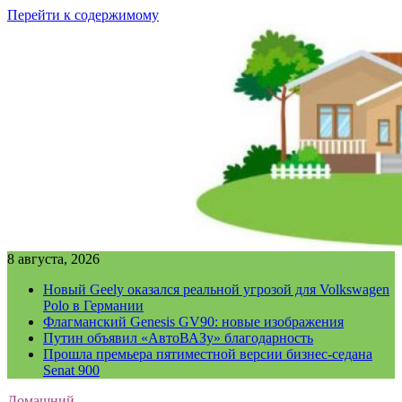
Перейти к содержимому
8 августа, 2026
Новый Geely оказался реальной угрозой для Volkswagen
Polo в Германии
Флагманский Genesis GV90: новые изображения
Путин объявил «АвтоВАЗу» благодарность
Прошла премьера пятиместной версии бизнес-седана
Senat 900
Домашний