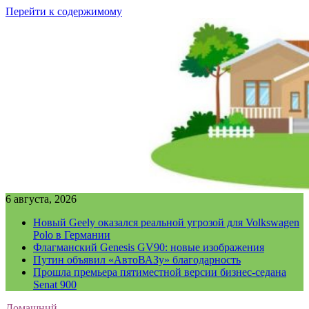
Перейти к содержимому
6 августа, 2026
Новый Geely оказался реальной угрозой для Volkswagen
Polo в Германии
Флагманский Genesis GV90: новые изображения
Путин объявил «АвтоВАЗу» благодарность
Прошла премьера пятиместной версии бизнес-седана
Senat 900
Домашний