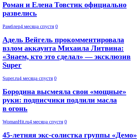
Роман и Елена Товстик официально
развелись
Рамблер
4 месяца спустя
0
Адель Вейгель прокомментировала
взлом аккаунта Михаила Литвина:
«Знаем, кто это сделал» — эксклюзив
Super
Super.ru
4 месяца спустя
0
Бородина высмеяла свои «мощные»
руки: подписчики подлили масла
в огонь
WomanHit.ru
4 месяца спустя
0
45-летняя экс-солистка группы «Демо»