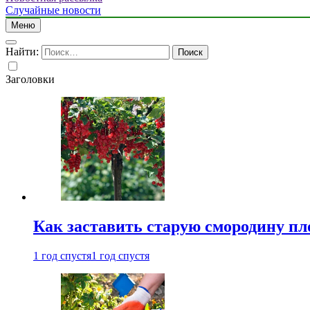
Случайные новости
Меню
Найти:
Заголовки
Как заставить старую смородину пл
1 год спустя
1 год спустя