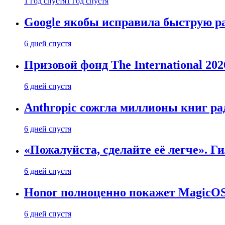
1 год спустя
1 год спустя
Google якобы исправила быструю ра
6 дней спустя
Призовой фонд The International 20
6 дней спустя
Anthropic сожгла миллионы книг ра
6 дней спустя
«Пожалуйста, сделайте её легче». Г
6 дней спустя
Honor полноценно покажет MagicOS 1
6 дней спустя