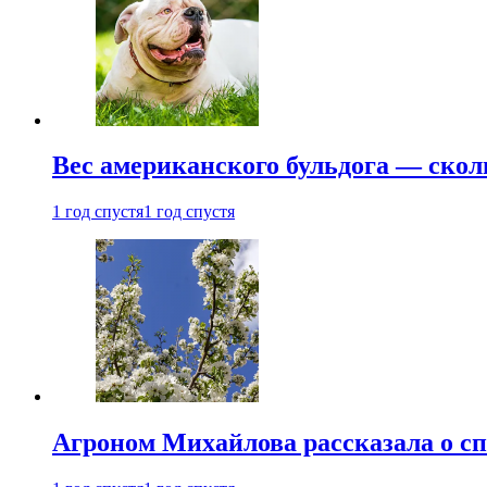
Вес американского бульдога — скол
1 год спустя
1 год спустя
Агроном Михайлова рассказала о сп