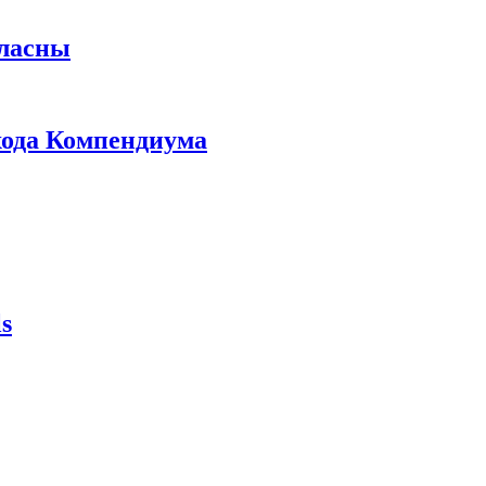
гласны
ыхода Компендиума
s