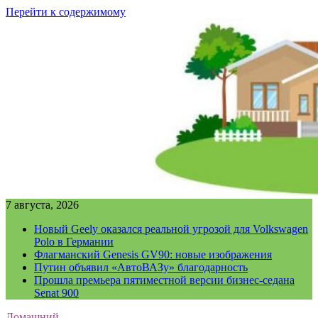
Перейти к содержимому
7 августа, 2026
Новый Geely оказался реальной угрозой для Volkswagen
Polo в Германии
Флагманский Genesis GV90: новые изображения
Путин объявил «АвтоВАЗу» благодарность
Прошла премьера пятиместной версии бизнес-седана
Senat 900
Домашний