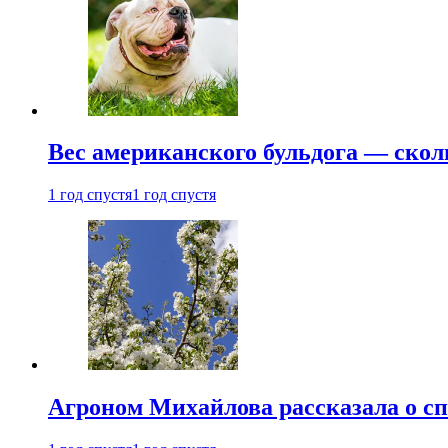
Вес американского бульдога — скол
1 год спустя
1 год спустя
Агроном Михайлова рассказала о сп