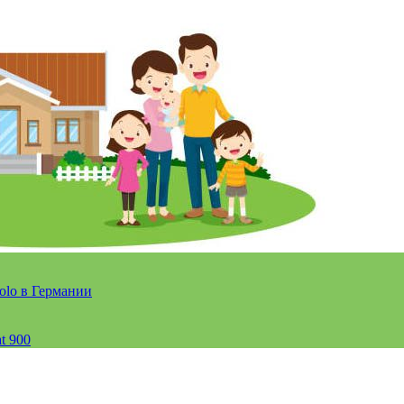
olo в Германии
t 900