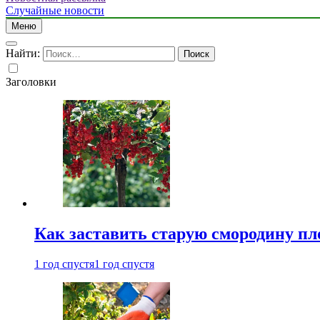
Случайные новости
Меню
Найти:
Заголовки
Как заставить старую смородину пл
1 год спустя
1 год спустя