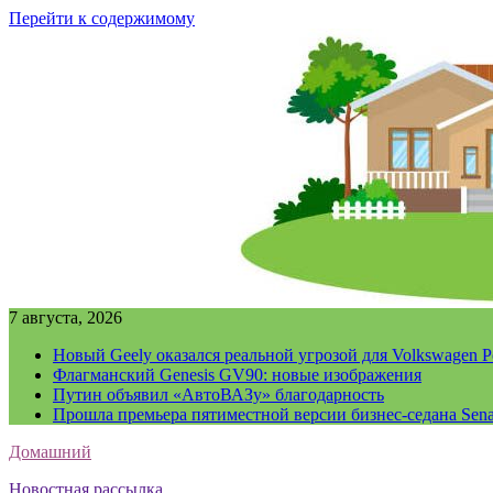
Перейти к содержимому
7 августа, 2026
Новый Geely оказался реальной угрозой для Volkswagen P
Флагманский Genesis GV90: новые изображения
Путин объявил «АвтоВАЗу» благодарность
Прошла премьера пятиместной версии бизнес-седана Sena
Домашний
Новостная рассылка