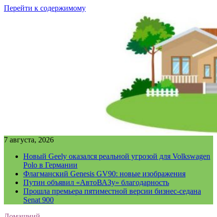
Перейти к содержимому
7 августа, 2026
Новый Geely оказался реальной угрозой для Volkswagen
Polo в Германии
Флагманский Genesis GV90: новые изображения
Путин объявил «АвтоВАЗу» благодарность
Прошла премьера пятиместной версии бизнес-седана
Senat 900
Домашний