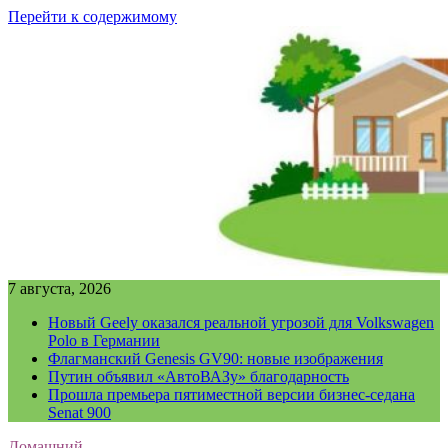
Перейти к содержимому
7 августа, 2026
Новый Geely оказался реальной угрозой для Volkswagen
Polo в Германии
Флагманский Genesis GV90: новые изображения
Путин объявил «АвтоВАЗу» благодарность
Прошла премьера пятиместной версии бизнес-седана
Senat 900
Домашний