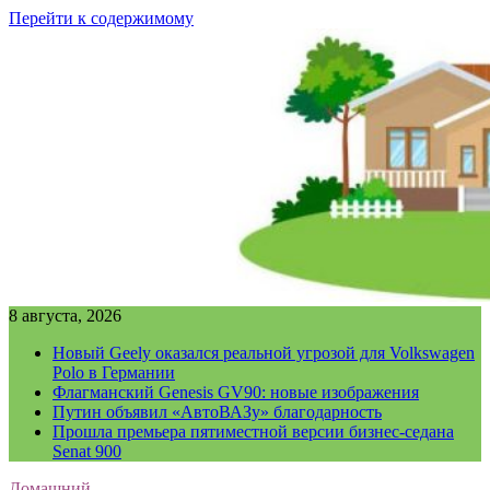
Перейти к содержимому
8 августа, 2026
Новый Geely оказался реальной угрозой для Volkswagen
Polo в Германии
Флагманский Genesis GV90: новые изображения
Путин объявил «АвтоВАЗу» благодарность
Прошла премьера пятиместной версии бизнес-седана
Senat 900
Домашний