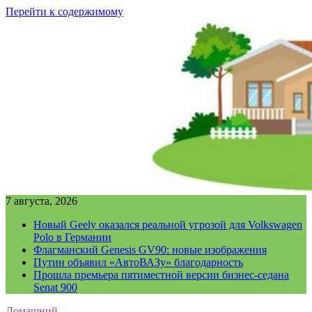
Перейти к содержимому
7 августа, 2026
Новый Geely оказался реальной угрозой для Volkswagen
Polo в Германии
Флагманский Genesis GV90: новые изображения
Путин объявил «АвтоВАЗу» благодарность
Прошла премьера пятиместной версии бизнес-седана
Senat 900
Домашний