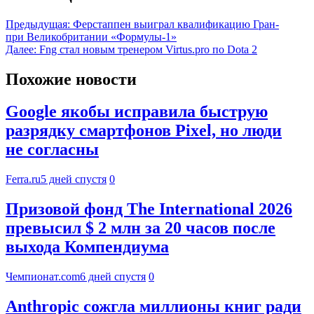
Предыдущая:
Ферстаппен выиграл квалификацию Гран-
при Великобритании «Формулы-1»
Далее:
Fng стал новым тренером Virtus.pro по Dota 2
Похожие новости
Google якобы исправила быструю
разрядку смартфонов Pixel, но люди
не согласны
Ferra.ru
5 дней спустя
0
Призовой фонд The International 2026
превысил $ 2 млн за 20 часов после
выхода Компендиума
Чемпионат.com
6 дней спустя
0
Anthropic сожгла миллионы книг ради