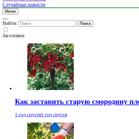
Случайные новости
Меню
Найти:
Заголовки
Как заставить старую смородину пл
1 год спустя
1 год спустя