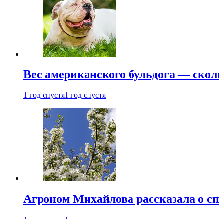
Вес американского бульдога — скол
1 год спустя
1 год спустя
Агроном Михайлова рассказала о сп