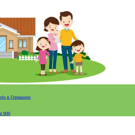
olo в Германии
t 900