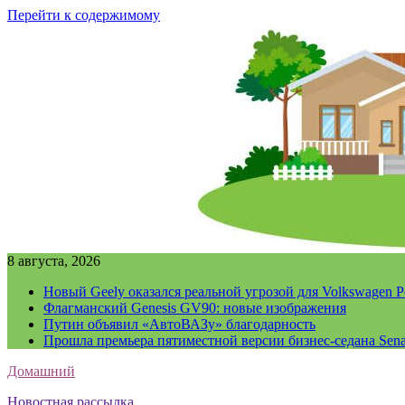
Перейти к содержимому
8 августа, 2026
Новый Geely оказался реальной угрозой для Volkswagen P
Флагманский Genesis GV90: новые изображения
Путин объявил «АвтоВАЗу» благодарность
Прошла премьера пятиместной версии бизнес-седана Sena
Домашний
Новостная рассылка