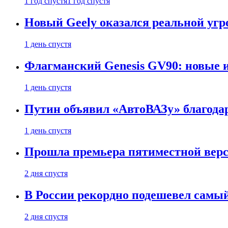
1 год спустя
1 год спустя
Новый Geely оказался реальной угро
1 день спустя
Флагманский Genesis GV90: новые 
1 день спустя
Путин объявил «АвтоВАЗу» благода
1 день спустя
Прошла премьера пятиместной верси
2 дня спустя
В России рекордно подешевел сам
2 дня спустя