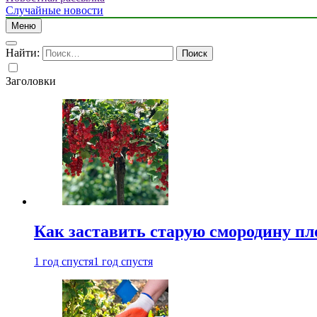
Случайные новости
Меню
Найти:
Заголовки
Как заставить старую смородину пл
1 год спустя
1 год спустя