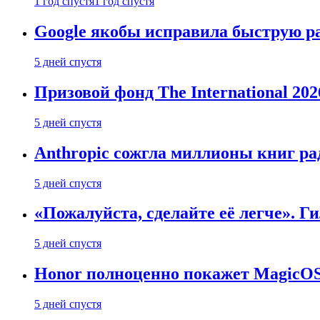
1 год спустя
1 год спустя
Google якобы исправила быструю ра
5 дней спустя
Призовой фонд The International 20
5 дней спустя
Anthropic сожгла миллионы книг ра
5 дней спустя
«Пожалуйста, сделайте её легче». Г
5 дней спустя
Honor полноценно покажет MagicOS 1
5 дней спустя