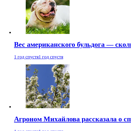
Вес американского бульдога — скол
1 год спустя
1 год спустя
Агроном Михайлова рассказала о сп