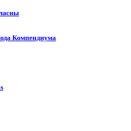
гласны
ыхода Компендиума
s