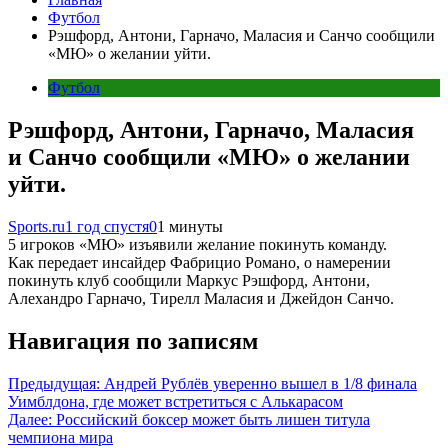
Футбол
Рэшфорд, Антони, Гарначо, Маласия и Санчо сообщили
«МЮ» о желании уйти.
Футбол
Рэшфорд, Антони, Гарначо, Маласия
и Санчо сообщили «МЮ» о желании
уйти.
Sports.ru
1 год спустя
0
1 минуты
5 игроков «МЮ» изъявили желание покинуть команду.
Как передает инсайдер Фабрицио Романо, о намерении
покинуть клуб сообщили Маркус Рэшфорд, Антони,
Алехандро Гарначо, Тирелл Маласия и Джейдон Санчо.
Навигация по записям
Предыдущая:
Андрей Рублёв уверенно вышел в 1/8 финала
Уимблдона, где может встретиться с Алькарасом
Далее:
Российский боксер может быть лишен титула
чемпиона мира