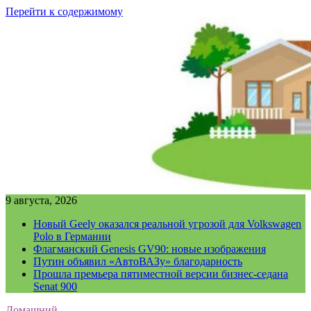
Перейти к содержимому
9 августа, 2026
Новый Geely оказался реальной угрозой для Volkswagen
Polo в Германии
Флагманский Genesis GV90: новые изображения
Путин объявил «АвтоВАЗу» благодарность
Прошла премьера пятиместной версии бизнес-седана
Senat 900
Домашний