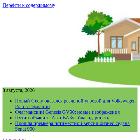
Перейти к содержимому
8 августа, 2026
Новый Geely оказался реальной угрозой для Volkswagen
Polo в Германии
Флагманский Genesis GV90: новые изображения
Путин объявил «АвтоВАЗу» благодарность
Прошла премьера пятиместной версии бизнес-седана
Senat 900
Домашний