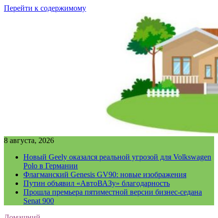
Перейти к содержимому
8 августа, 2026
Новый Geely оказался реальной угрозой для Volkswagen
Polo в Германии
Флагманский Genesis GV90: новые изображения
Путин объявил «АвтоВАЗу» благодарность
Прошла премьера пятиместной версии бизнес-седана
Senat 900
Домашний