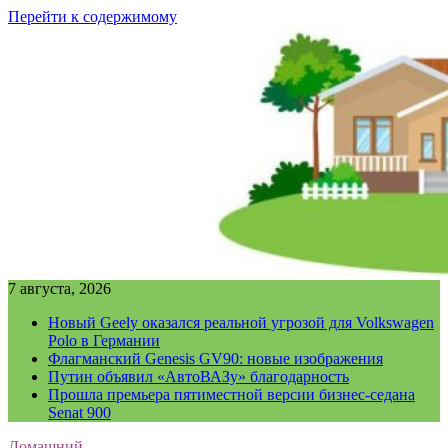
Перейти к содержимому
7 августа, 2026
Новый Geely оказался реальной угрозой для Volkswagen
Polo в Германии
Флагманский Genesis GV90: новые изображения
Путин объявил «АвтоВАЗу» благодарность
Прошла премьера пятиместной версии бизнес-седана
Senat 900
Домашний