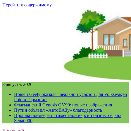
Перейти к содержимому
8 августа, 2026
Новый Geely оказался реальной угрозой для Volkswagen
Polo в Германии
Флагманский Genesis GV90: новые изображения
Путин объявил «АвтоВАЗу» благодарность
Прошла премьера пятиместной версии бизнес-седана
Senat 900
Домашний