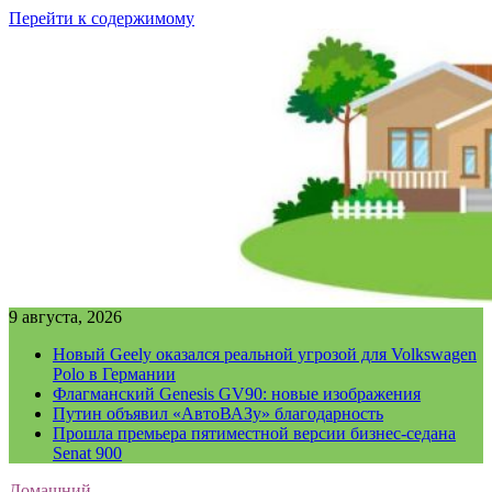
Перейти к содержимому
9 августа, 2026
Новый Geely оказался реальной угрозой для Volkswagen
Polo в Германии
Флагманский Genesis GV90: новые изображения
Путин объявил «АвтоВАЗу» благодарность
Прошла премьера пятиместной версии бизнес-седана
Senat 900
Домашний