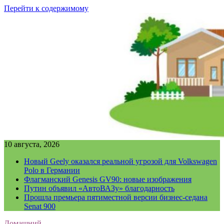
Перейти к содержимому
10 августа, 2026
Новый Geely оказался реальной угрозой для Volkswagen
Polo в Германии
Флагманский Genesis GV90: новые изображения
Путин объявил «АвтоВАЗу» благодарность
Прошла премьера пятиместной версии бизнес-седана
Senat 900
Домашний