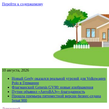
Перейти к содержимому
10 августа, 2026
Новый Geely оказался реальной угрозой для Volkswagen
Polo в Германии
Флагманский Genesis GV90: новые изображения
Путин объявил «АвтоВАЗу» благодарность
Прошла премьера пятиместной версии бизнес-седана
Senat 900
Домашний