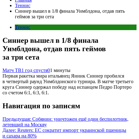
Теннис
Синнер вышел в 1/8 финала Уимблдона, отдав пять
геймов за три сета
Теннис
Синнер вышел в 1/8 финала
Уимблдона, отдав пять геймов
за три сета
Матч ТВ
1 год спустя
0
1 минуты
Первая ракетка мира итальянец Янник Синнер пробился
в четвертый раунд Уимблдонского турнира. В матче третьего
круга Синнер одержал победу над испанцем Педро Портеро
со счетом 6:1, 6:3, 6:1.
Навигация по записям
Предыдущая:
Собянин: уничтожен ещё один беспилотник,
летевший на Москву
Далее:
Reuters: ЕС сократит импорт украинской пшеницы
и сахара на 80%