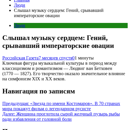
Люди
Слышал музыку сердцем: Гений, срывавший
императорские овации
Люди
Слышал музыку сердцем: Гений,
срывавший императорские овации
Российская Газета
7 месяцев спустя
0
1 минуты
Ключевая фигура музыкальной культуры в период между
классицизмом и романтизмом — Людвиг ван Бетховен
(1770 — 1827). Его творчество оказало значительное влияние
на симфонизм XIX и XX веков.
Навигация по записям
Предыдущая:
«Звезда по имени Костомаров». В 70 странах
мира покажут фильм о легендарном русисте
Далее:
Женщина проглотила сырой желчный пузырь рыбы
ради избавления от головной боли