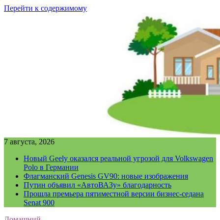
Перейти к содержимому
7 августа, 2026
Новый Geely оказался реальной угрозой для Volkswagen
Polo в Германии
Флагманский Genesis GV90: новые изображения
Путин объявил «АвтоВАЗу» благодарность
Прошла премьера пятиместной версии бизнес-седана
Senat 900
Домашний