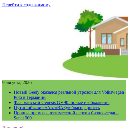
Перейти к содержимому
9 августа, 2026
Новый Geely оказался реальной угрозой для Volkswagen
Polo в Германии
Флагманский Genesis GV90: новые изображения
Путин объявил «АвтоВАЗу» благодарность
Прошла премьера пятиместной версии бизнес-седана
Senat 900
Домашний