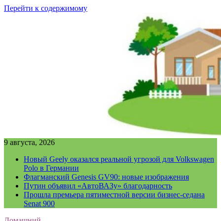
Перейти к содержимому
9 августа, 2026
Новый Geely оказался реальной угрозой для Volkswagen
Polo в Германии
Флагманский Genesis GV90: новые изображения
Путин объявил «АвтоВАЗу» благодарность
Прошла премьера пятиместной версии бизнес-седана
Senat 900
Домашний