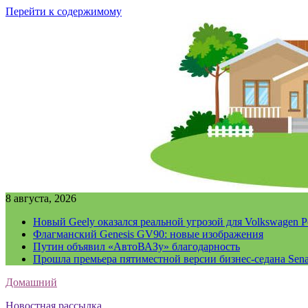
Перейти к содержимому
8 августа, 2026
Новый Geely оказался реальной угрозой для Volkswagen P
Флагманский Genesis GV90: новые изображения
Путин объявил «АвтоВАЗу» благодарность
Прошла премьера пятиместной версии бизнес-седана Sena
Домашний
Новостная рассылка