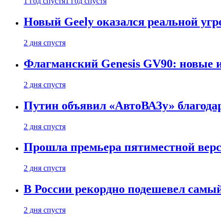
1 год спустя
1 год спустя
Новый Geely оказался реальной угро
2 дня спустя
Флагманский Genesis GV90: новые 
2 дня спустя
Путин объявил «АвтоВАЗу» благода
2 дня спустя
Прошла премьера пятиместной верси
2 дня спустя
В России рекордно подешевел сам
2 дня спустя