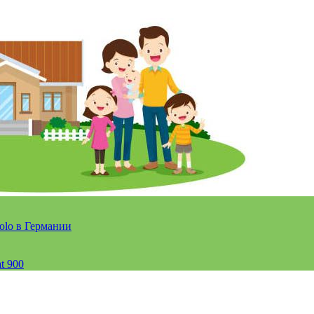
olo в Германии
t 900