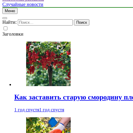
Случайные новости
Меню
Найти:
Заголовки
Как заставить старую смородину пл
1 год спустя
1 год спустя