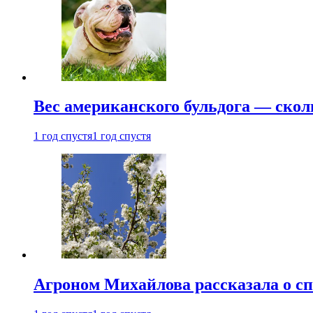
Вес американского бульдога — скол
1 год спустя
1 год спустя
Агроном Михайлова рассказала о сп