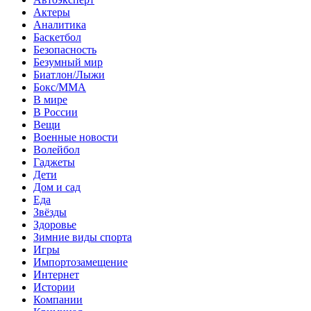
Актеры
Аналитика
Баскетбол
Безопасность
Безумный мир
Биатлон/Лыжи
Бокс/MMA
В мире
В России
Вещи
Военные новости
Волейбол
Гаджеты
Дети
Дом и сад
Еда
Звёзды
Здоровье
Зимние виды спорта
Игры
Импортозамещение
Интернет
Истории
Компании