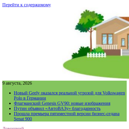
Перейти к содержимому
9 августа, 2026
Новый Geely оказался реальной угрозой для Volkswagen
Polo в Германии
Флагманский Genesis GV90: новые изображения
Путин объявил «АвтоВАЗу» благодарность
Прошла премьера пятиместной версии бизнес-седана
Senat 900
Домашний