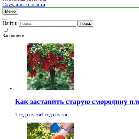
Случайные новости
Меню
Найти:
Заголовки
Как заставить старую смородину пл
1 год спустя
1 год спустя