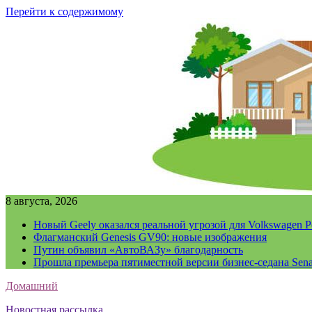
Перейти к содержимому
8 августа, 2026
Новый Geely оказался реальной угрозой для Volkswagen P
Флагманский Genesis GV90: новые изображения
Путин объявил «АвтоВАЗу» благодарность
Прошла премьера пятиместной версии бизнес-седана Sena
Домашний
Новостная рассылка