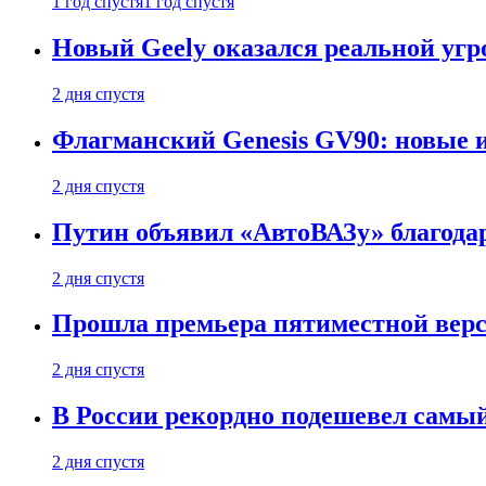
1 год спустя
1 год спустя
Новый Geely оказался реальной угро
2 дня спустя
Флагманский Genesis GV90: новые 
2 дня спустя
Путин объявил «АвтоВАЗу» благода
2 дня спустя
Прошла премьера пятиместной верси
2 дня спустя
В России рекордно подешевел сам
2 дня спустя