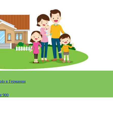
olo в Германии
t 900