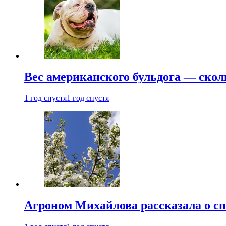
Вес американского бульдога — скол
1 год спустя
1 год спустя
Агроном Михайлова рассказала о сп