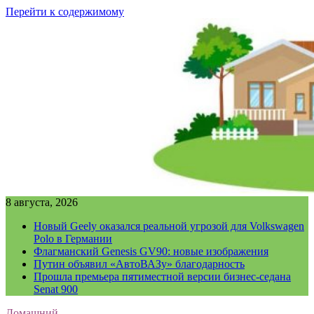
Перейти к содержимому
8 августа, 2026
Новый Geely оказался реальной угрозой для Volkswagen
Polo в Германии
Флагманский Genesis GV90: новые изображения
Путин объявил «АвтоВАЗу» благодарность
Прошла премьера пятиместной версии бизнес-седана
Senat 900
Домашний