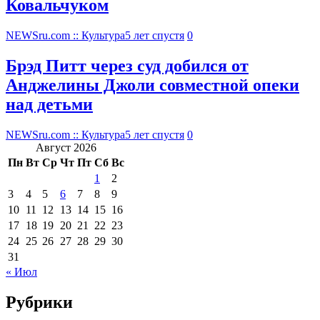
Ковальчуком
NEWSru.com :: Культура
5 лет спустя
0
Брэд Питт через суд добился от
Анджелины Джоли совместной опеки
над детьми
NEWSru.com :: Культура
5 лет спустя
0
Август 2026
Пн
Вт
Ср
Чт
Пт
Сб
Вс
1
2
3
4
5
6
7
8
9
10
11
12
13
14
15
16
17
18
19
20
21
22
23
24
25
26
27
28
29
30
31
« Июл
Рубрики