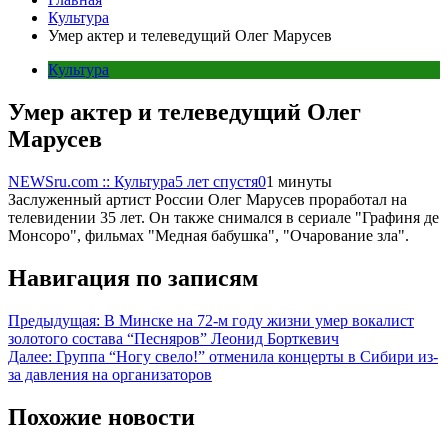
Культура
Умер актер и телеведущий Олег Марусев
Культура
Умер актер и телеведущий Олег
Марусев
NEWSru.com :: Культура
5 лет спустя
0
1 минуты
Заслуженный артист России Олег Марусев проработал на
телевидении 35 лет. Он также снимался в сериале "Графиня де
Монсоро", фильмах "Медная бабушка", "Очарование зла".
Навигация по записям
Предыдущая:
В Минске на 72-м году жизни умер вокалист
золотого состава “Песняров” Леонид Борткевич
Далее:
Группа “Ногу свело!” отменила концерты в Сибири из-
за давления на организаторов
Похожие новости