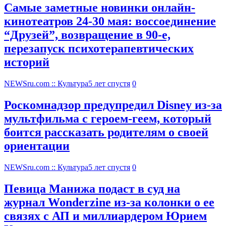
Самые заметные новинки онлайн-
кинотеатров 24-30 мая: воссоединение
“Друзей”, возвращение в 90-е,
перезапуск психотерапевтических
историй
NEWSru.com :: Культура
5 лет спустя
0
Роскомнадзор предупредил Disney из-за
мультфильма c героем-геем, который
боится рассказать родителям о своей
ориентации
NEWSru.com :: Культура
5 лет спустя
0
Певица Манижа подаст в суд на
журнал Wonderzine из-за колонки о ее
связях с АП и миллиардером Юрием