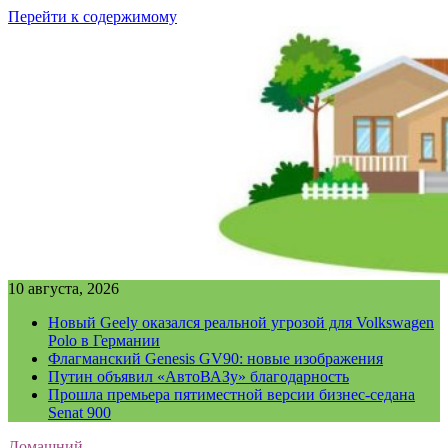
Перейти к содержимому
10 августа, 2026
Новый Geely оказался реальной угрозой для Volkswagen
Polo в Германии
Флагманский Genesis GV90: новые изображения
Путин объявил «АвтоВАЗу» благодарность
Прошла премьера пятиместной версии бизнес-седана
Senat 900
Домашний