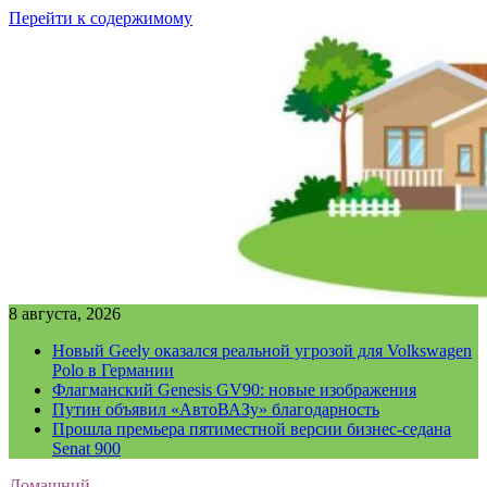
Перейти к содержимому
8 августа, 2026
Новый Geely оказался реальной угрозой для Volkswagen
Polo в Германии
Флагманский Genesis GV90: новые изображения
Путин объявил «АвтоВАЗу» благодарность
Прошла премьера пятиместной версии бизнес-седана
Senat 900
Домашний