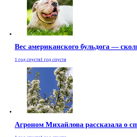
Вес американского бульдога — скол
1 год спустя
1 год спустя
Агроном Михайлова рассказала о сп