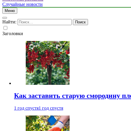
Случайные новости
Меню
Найти:
Заголовки
Как заставить старую смородину пл
1 год спустя
1 год спустя