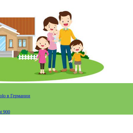
olo в Германии
t 900