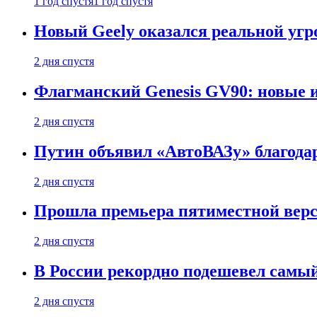
1 год спустя
1 год спустя
Новый Geely оказался реальной угро
2 дня спустя
Флагманский Genesis GV90: новые 
2 дня спустя
Путин объявил «АвтоВАЗу» благода
2 дня спустя
Прошла премьера пятиместной верси
2 дня спустя
В России рекордно подешевел сам
2 дня спустя