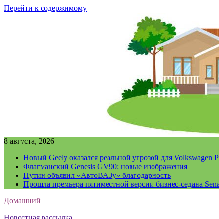
Перейти к содержимому
8 августа, 2026
Новый Geely оказался реальной угрозой для Volkswagen P
Флагманский Genesis GV90: новые изображения
Путин объявил «АвтоВАЗу» благодарность
Прошла премьера пятиместной версии бизнес-седана Sena
Домашний
Новостная рассылка