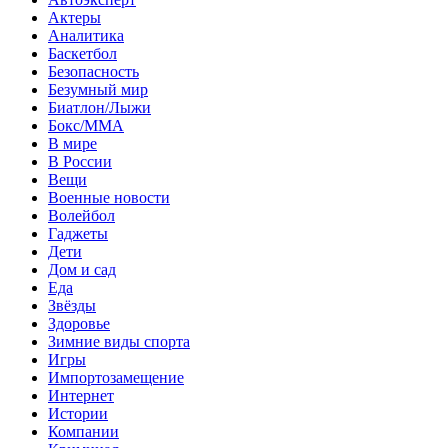
Актеры
Аналитика
Баскетбол
Безопасность
Безумный мир
Биатлон/Лыжи
Бокс/MMA
В мире
В России
Вещи
Военные новости
Волейбол
Гаджеты
Дети
Дом и сад
Еда
Звёзды
Здоровье
Зимние виды спорта
Игры
Импортозамещение
Интернет
Истории
Компании