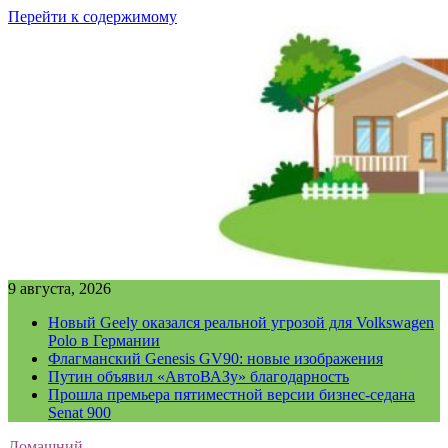
Перейти к содержимому
9 августа, 2026
Новый Geely оказался реальной угрозой для Volkswagen
Polo в Германии
Флагманский Genesis GV90: новые изображения
Путин объявил «АвтоВАЗу» благодарность
Прошла премьера пятиместной версии бизнес-седана
Senat 900
Домашний