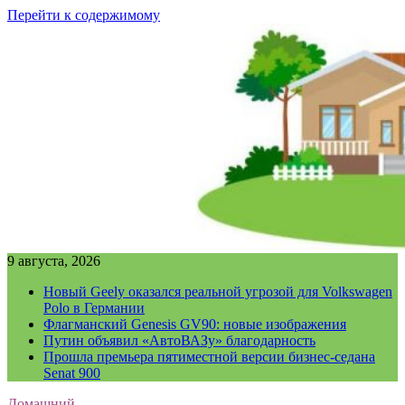
Перейти к содержимому
9 августа, 2026
Новый Geely оказался реальной угрозой для Volkswagen
Polo в Германии
Флагманский Genesis GV90: новые изображения
Путин объявил «АвтоВАЗу» благодарность
Прошла премьера пятиместной версии бизнес-седана
Senat 900
Домашний