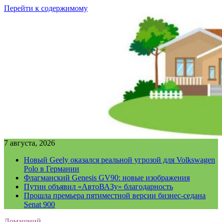
Перейти к содержимому
7 августа, 2026
Новый Geely оказался реальной угрозой для Volkswagen
Polo в Германии
Флагманский Genesis GV90: новые изображения
Путин объявил «АвтоВАЗу» благодарность
Прошла премьера пятиместной версии бизнес-седана
Senat 900
Домашний