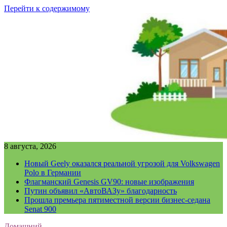
Перейти к содержимому
8 августа, 2026
Новый Geely оказался реальной угрозой для Volkswagen
Polo в Германии
Флагманский Genesis GV90: новые изображения
Путин объявил «АвтоВАЗу» благодарность
Прошла премьера пятиместной версии бизнес-седана
Senat 900
Домашний