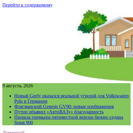
Перейти к содержимому
9 августа, 2026
Новый Geely оказался реальной угрозой для Volkswagen
Polo в Германии
Флагманский Genesis GV90: новые изображения
Путин объявил «АвтоВАЗу» благодарность
Прошла премьера пятиместной версии бизнес-седана
Senat 900
Домашний