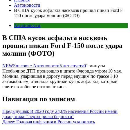
Автоновости
В США кусок асфальта насквозь прошил пикап Ford F-
150 после удара молнии (ФОТО)
Автоновости
В США кусок асфальта насквозь
прошил пикап Ford F-150 после удара
молнии (ФОТО)
NEWSru.com :: Автоновости
5 лет спустя
0
1 минуты
Необычное ДТП произошло в штате Флорида утром 10 мая.
Молния, ударившая в дорогу перед едущим по трассе I-10
автомобилем, отколола крупный кусок асфальта, который
влетел в лобовое стекло пикапа.
Навигация по записям
Предыдущая:
В 2020 году 24,6% населения России имели
доход ниже “черты риска бедности”
Далее:
Годовая инфляция в России ускорилась