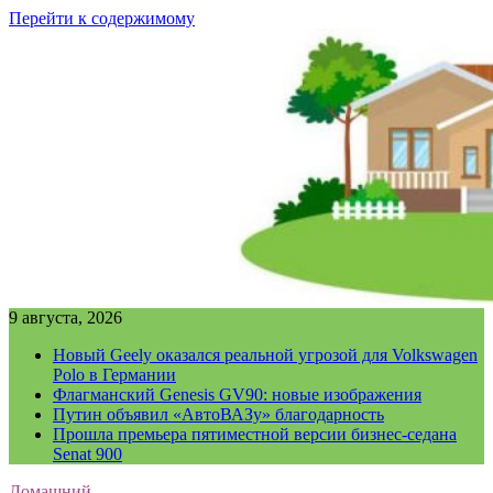
Перейти к содержимому
9 августа, 2026
Новый Geely оказался реальной угрозой для Volkswagen
Polo в Германии
Флагманский Genesis GV90: новые изображения
Путин объявил «АвтоВАЗу» благодарность
Прошла премьера пятиместной версии бизнес-седана
Senat 900
Домашний