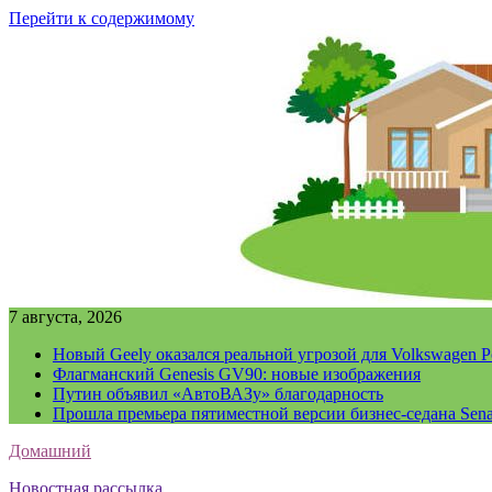
Перейти к содержимому
7 августа, 2026
Новый Geely оказался реальной угрозой для Volkswagen P
Флагманский Genesis GV90: новые изображения
Путин объявил «АвтоВАЗу» благодарность
Прошла премьера пятиместной версии бизнес-седана Sena
Домашний
Новостная рассылка