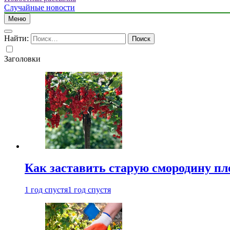
Случайные новости
Меню
Найти:
Заголовки
Как заставить старую смородину пл
1 год спустя
1 год спустя