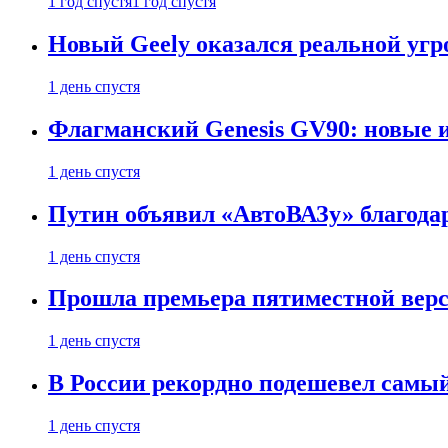
1 год спустя
1 год спустя
Новый Geely оказался реальной угро
1 день спустя
Флагманский Genesis GV90: новые 
1 день спустя
Путин объявил «АвтоВАЗу» благода
1 день спустя
Прошла премьера пятиместной верси
1 день спустя
В России рекордно подешевел сам
1 день спустя