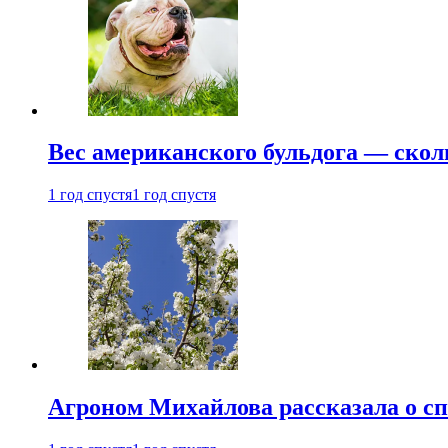
Вес американского бульдога — скол
1 год спустя
1 год спустя
Агроном Михайлова рассказала о сп