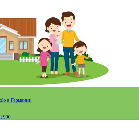
olo в Германии
t 900