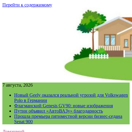
Перейти к содержимому
7 августа, 2026
Новый Geely оказался реальной угрозой для Volkswagen
Polo в Германии
Флагманский Genesis GV90: новые изображения
Путин объявил «АвтоВАЗу» благодарность
Прошла премьера пятиместной версии бизнес-седана
Senat 900
Домашний