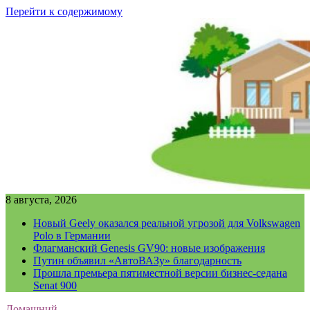
Перейти к содержимому
8 августа, 2026
Новый Geely оказался реальной угрозой для Volkswagen
Polo в Германии
Флагманский Genesis GV90: новые изображения
Путин объявил «АвтоВАЗу» благодарность
Прошла премьера пятиместной версии бизнес-седана
Senat 900
Домашний